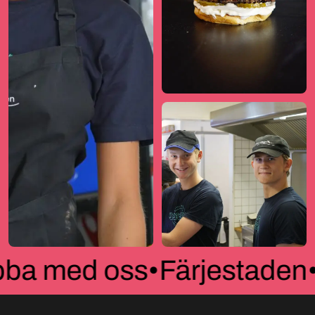
ba med oss
•
Färjestaden
•